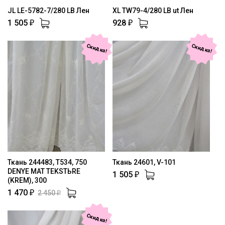
JL LE-5782-7/280 LB Лен
XL TW79-4/280 LB ut Лен
1 505
928
₽
₽
Скидка!
Скидка!
Ткань 244483, T534, 750
Ткань 24601, V-101
DENYE MAT TEKSTЬRE
1 505
₽
(KREM), 300
1 470
2 450
₽
₽
Скидка!