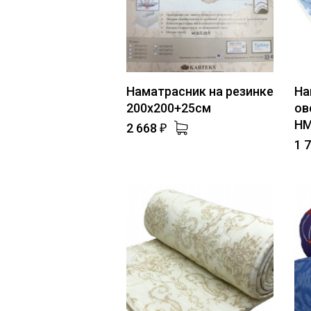
Наматрасник на резинке
На
200х200+25см
ов
НМ
2 668
₽
1 