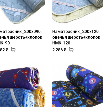
матрасник_200х090,
Наматрасник_200х120,
ечья шерсть+хлопок
овечья шерсть+хлопок
К-90
НМК-120
782
2 286
₽
₽