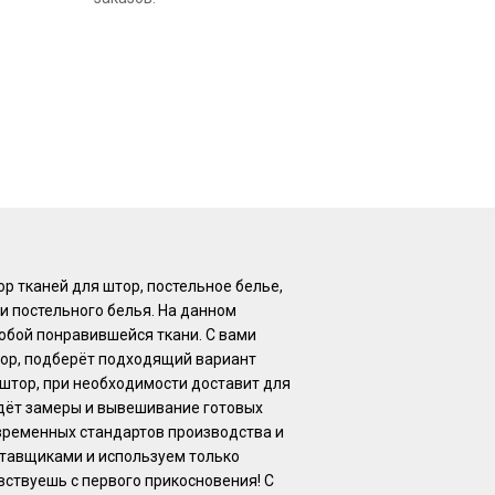
 тканей для штор, постельное белье,
и постельного белья. На данном
юбой понравившейся ткани. С вами
тор, подберёт подходящий вариант
 штор, при необходимости доставит для
едёт замеры и вывешивание готовых
временных стандартов производства и
ставщиками и используем только
вствуешь с первого прикосновения! С