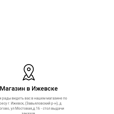
Магазин в Ижевске
 рады видеть вас в нашем магазине по
ресу г. Ижевск, (Завьяловский р-н), д.
огово, ул Мостовая,д.16 - стол выдачи
заказов.