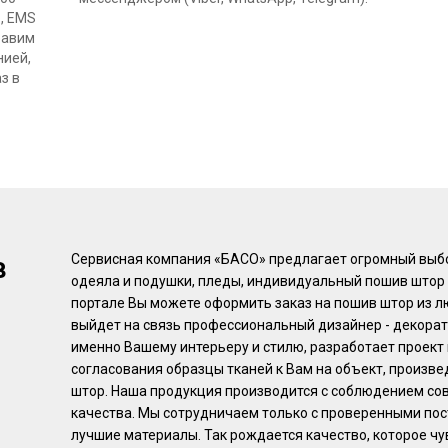
Ф, EMS
равим
нией,
з в
в
Сервисная компания «БАСО» предлагает огромный выбор
одеяла и подушки, пледы, индивидуальный пошив штор 
портале Вы можете оформить заказ на пошив штор из л
выйдет на связь профессиональный дизайнер - декора
именно Вашему интерьеру и стилю, разработает проект
согласования образцы тканей к Вам на объект, произв
штор. Наша продукция производится с соблюдением со
качества. Мы сотрудничаем только с проверенными по
лучшие материалы. Так рождается качество, которое чу