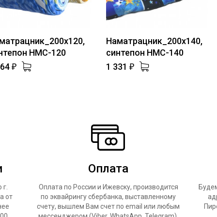
матрацник_200х120,
Наматрацник_200х140,
нтепон НМС-120
синтепон НМС-140
164
1 331
₽
₽
и
Оплата
 г.
Оплата по России и Ижевску, производится
Будем
а от
по эквайрингу сбербанка, выставленному
ад
нее
счету, вышлем Вам счет по email или любым
Пир
500
мессенджером (Viber, WhatsApp, Telegram).