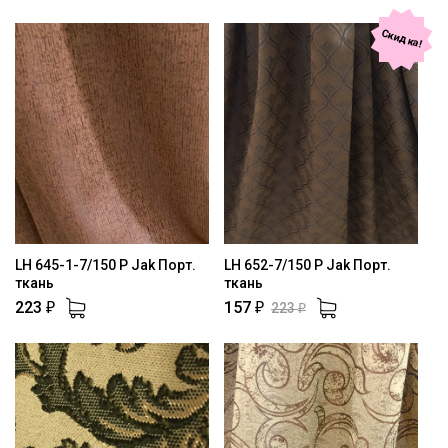
Скидка!
LH 645-1-7/150 P Jak Порт.
LH 652-7/150 P Jak Порт.
ткань
ткань
223
157
223
₽
₽
₽