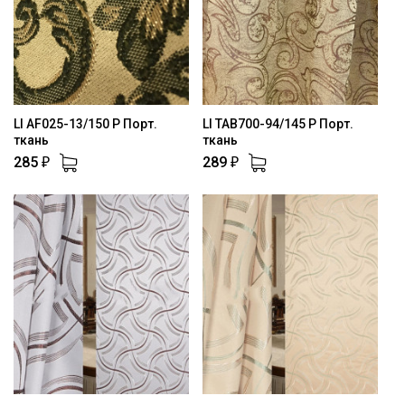
LI AF025-13/150 P Порт.
LI TAB700-94/145 P Порт.
ткань
ткань
285
289
₽
₽