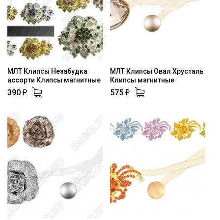
МЛТ Клипсы Незабудка
МЛТ Клипсы Овал Хрусталь
ассорти Клипсы магнитные
Клипсы магнитные
390
575
₽
₽