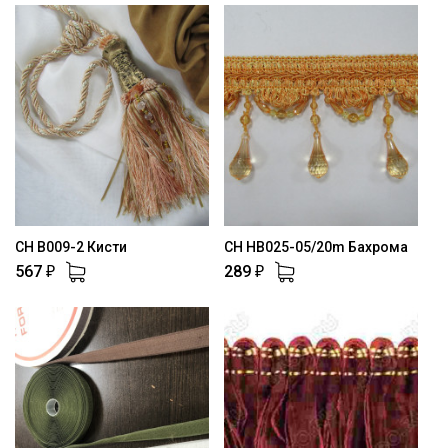
CH B009-2 Кисти
CH HB025-05/20m Бахрома
567
289
₽
₽