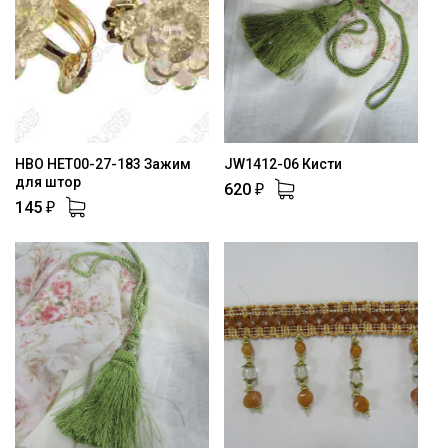
HBO HET00-27-183 Зажим
JW1412-06 Кисти
для штор
620
₽
145
₽