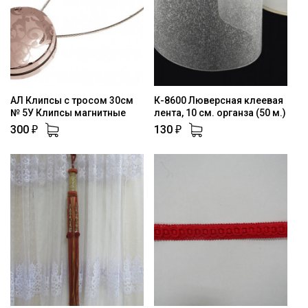
АЛ Клипсы с тросом 30см
К-8600 Люверсная клеевая
№ 5У Клипсы магнитные
лента, 10 см. органза (50 м.)
300
130
₽
₽