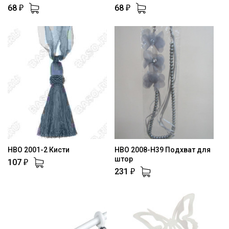
68
68
₽
₽
HBO 2001-2 Кисти
HBO 2008-H39 Подхват для
штор
107
₽
231
₽