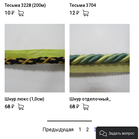
Тесьма 3228 (200м)
Тесьма 3704
10
12
₽
₽
Шнур люкс (1,0см)
Шнур отделочный_
68
68
₽
₽
Предыдущая
1
2
3
Задать вопрос