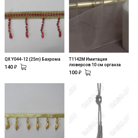
QX Y044-12 (25m) Бахрома
T1142M Имитация
люверсов 10 см органза
140
₽
100
₽