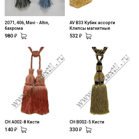
2071, 406, Mavi - Altın,
AV B33 Кубик ассорти
бахрома
Клипсы магнитные
980
532
₽
₽
CH A002-8 Кисти
CH B002-5 Кисти
140
330
₽
₽