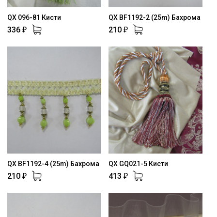
QX 096-81 Кисти
QX BF1192-2 (25m) Бахрома
336
210
₽
₽
QX BF1192-4 (25m) Бахрома
QX GQ021-5 Кисти
210
413
₽
₽