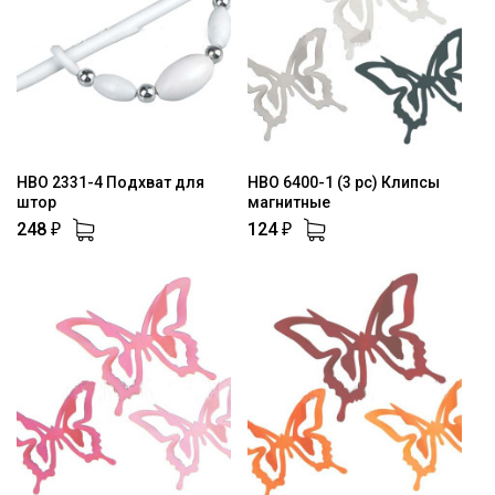
HBO 2331-4 Подхват для
HBO 6400-1 (3 pc) Клипсы
штор
магнитные
248
124
₽
₽