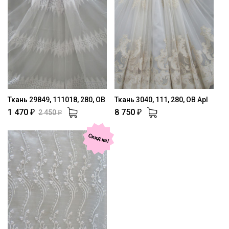
Ткань 29849, 111018, 280, OB
Ткань 3040, 111, 280, OB Apl
1 470
8 750
2 450
₽
₽
₽
Скидка!