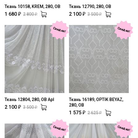
Ткань 10158, KREM, 280, OB
Ткань 12790, 280, OB
1 680
2 100
2 800
3 500
₽
₽
₽
₽
Скидка!
Скидка!
Ткань 12804, 280, OB Apl
Ткань 16189, OPTİK BEYAZ,
280, OB
2 100
3 500
₽
₽
1 575
2 625
₽
₽
Скидка!
Скидка!