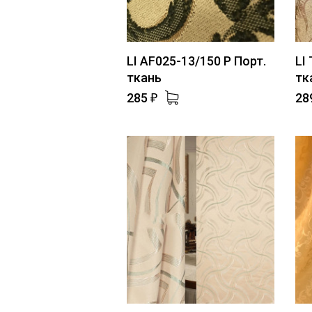
LI AF025-13/150 P Порт.
LI
ткань
тк
285
28
₽