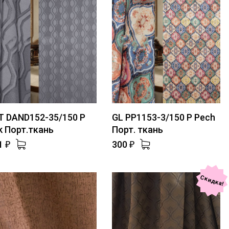
T DAND152-35/150 P
GL PP1153-3/150 P Pech
k Порт.ткань
Порт. ткань
1
300
₽
₽
Скидка!