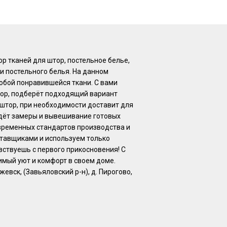
 тканей для штор, постельное белье,
и постельного белья. На данном
юбой понравившейся ткани. С вами
тор, подберёт подходящий вариант
 штор, при необходимости доставит для
едёт замеры и вывешивание готовых
временных стандартов производства и
ставщиками и используем только
вствуешь с первого прикосновения! С
мый уют и комфорт в своем доме.
евск, (Завьяловский р-н), д. Пирогово,