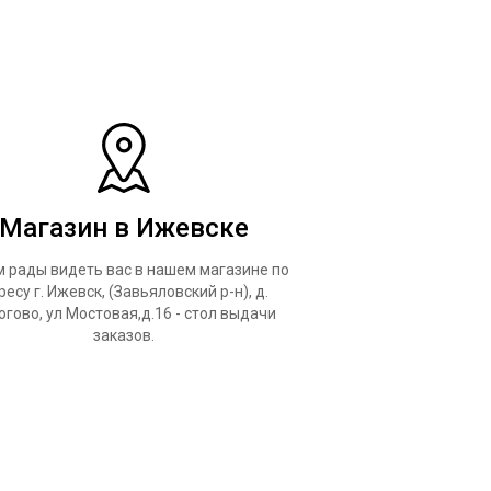
Магазин в Ижевске
 рады видеть вас в нашем магазине по
ресу г. Ижевск, (Завьяловский р-н), д.
огово, ул Мостовая,д.16 - стол выдачи
заказов.