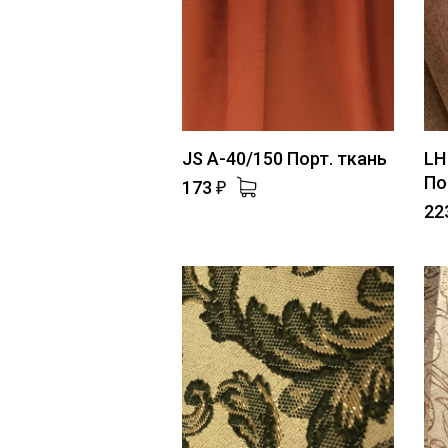
JS A-40/150 Порт. ткань
LH
По
173
₽
22