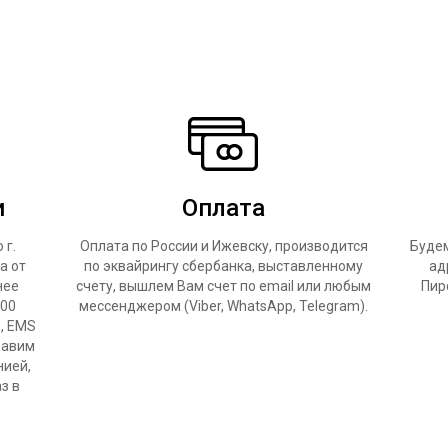
и
Оплата
 г.
Оплата по России и Ижевску, производится
Будем
а от
по эквайрингу сбербанка, выставленному
ад
нее
счету, вышлем Вам счет по email или любым
Пир
500
мессенджером (Viber, WhatsApp, Telegram).
Ф, EMS
равим
нией,
з в