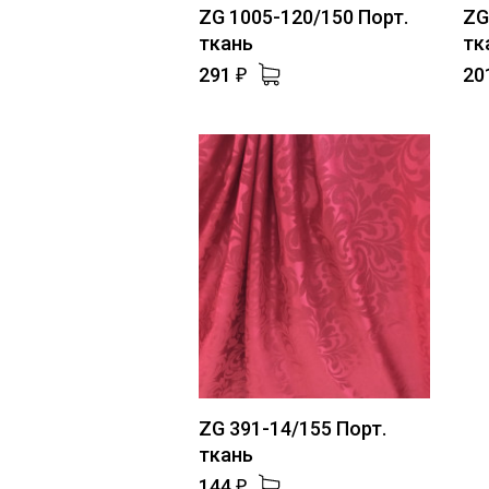
ZG 1005-120/150 Порт.
ZG
ткань
тк
291
20
₽
ZG 391-14/155 Порт.
ткань
144
₽