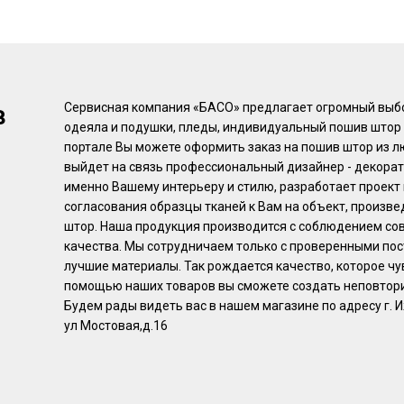
в
Сервисная компания «БАСО» предлагает огромный выбор
одеяла и подушки, пледы, индивидуальный пошив штор 
портале Вы можете оформить заказ на пошив штор из л
выйдет на связь профессиональный дизайнер - декора
именно Вашему интерьеру и стилю, разработает проект
согласования образцы тканей к Вам на объект, произв
штор. Наша продукция производится с соблюдением со
качества. Мы сотрудничаем только с проверенными по
лучшие материалы. Так рождается качество, которое чу
помощью наших товаров вы сможете создать неповтори
Будем рады видеть вас в нашем магазине по адресу г. Иж
ул Мостовая,д.16​