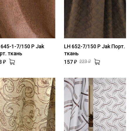
 645-1-7/150 P Jak
LH 652-7/150 P Jak Порт.
рт. ткань
ткань
3
157
223
₽
₽
₽