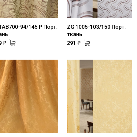
 TAB700-94/145 P Порт.
ZG 1005-103/150 Порт.
ань
ткань
9
291
₽
₽